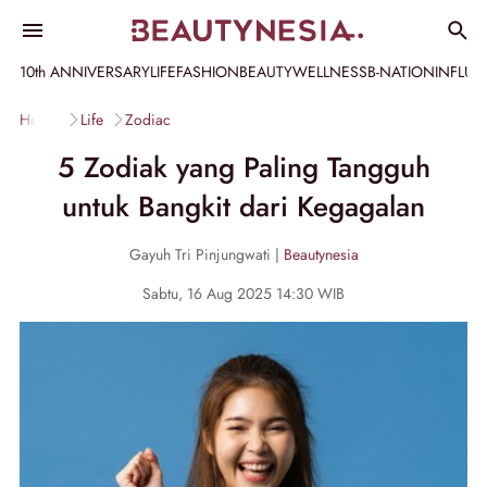
10th ANNIVERSARY
LIFE
FASHION
BEAUTY
WELLNESS
B-NATION
INFLU
Home
Life
Zodiac
5 Zodiak yang Paling Tangguh
untuk Bangkit dari Kegagalan
Gayuh Tri Pinjungwati |
Beautynesia
Sabtu, 16 Aug 2025 14:30 WIB