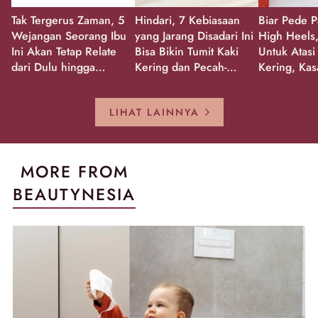
Tak Tergerus Zaman, 5
Hindari, 7 Kebiasaan
Biar Pede P
Wejangan Seorang Ibu
yang Jarang Disadari Ini
High Heels,
Ini Akan Tetap Relate
Bisa Bikin Tumit Kaki
Untuk Atasi
dari Dulu hingga
Kering dan Pecah-
Kering, Kas
Sekarang!
Pecah!
Pecah-peca
Kembali Gl
LIHAT LAINNYA
MORE FROM
BEAUTYNESIA