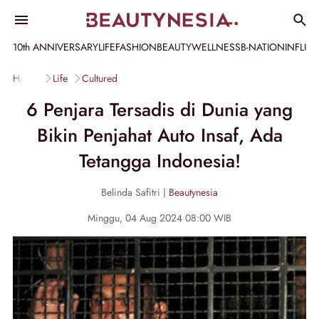
10th ANNIVERSARY
LIFE
FASHION
BEAUTY
WELLNESS
B-NATION
INFLU
Home
Life
Cultured
6 Penjara Tersadis di Dunia yang
Bikin Penjahat Auto Insaf, Ada
Tetangga Indonesia!
Belinda Safitri |
Beautynesia
Minggu, 04 Aug 2024 08:00 WIB