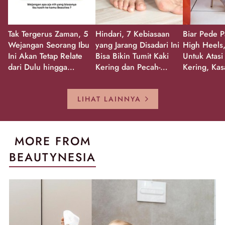
Tak Tergerus Zaman, 5
Hindari, 7 Kebiasaan
Biar Pede P
Wejangan Seorang Ibu
yang Jarang Disadari Ini
High Heels,
Ini Akan Tetap Relate
Bisa Bikin Tumit Kaki
Untuk Atasi
dari Dulu hingga
Kering dan Pecah-
Kering, Kas
Sekarang!
Pecah!
Pecah-peca
Kembali Gl
LIHAT LAINNYA
MORE FROM
BEAUTYNESIA