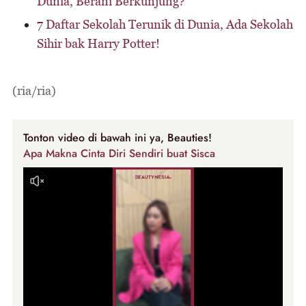
Dunia, Berani Berkunjung?
7 Daftar Sekolah Terunik di Dunia, Ada Sekolah
Sihir bak Harry Potter!
(ria/ria)
Tonton video di bawah ini ya, Beauties!
Apa Makna Cinta Diri Sendiri buat Sisca