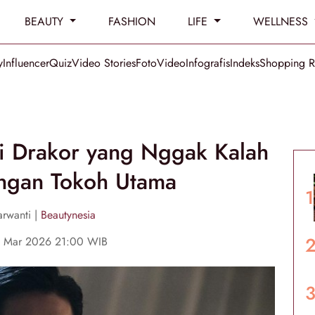
BEAUTY
FASHION
LIFE
WELLNESS
y
Influencer
Quiz
Video Stories
Foto
Video
Infografis
Indeks
Shopping 
 di Drakor yang Nggak Kalah
ngan Tokoh Utama
rwanti |
Beautynesia
3 Mar 2026 21:00 WIB