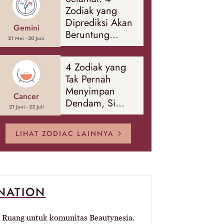
Banyak Hal
Zodiak yang
Diprediksi Akan
Gemini
Beruntung
21 Mei - 20 Juni
Sepanjang
Agustus 2026
4 Zodiak yang
Tak Pernah
Menyimpan
Cancer
Dendam, Si
21 Juni - 22 Juli
Paling Mudah
Memaafkan!
LIHAT ZODIAC LAINNYA
-NATION
Ruang untuk komunitas Beautynesia.