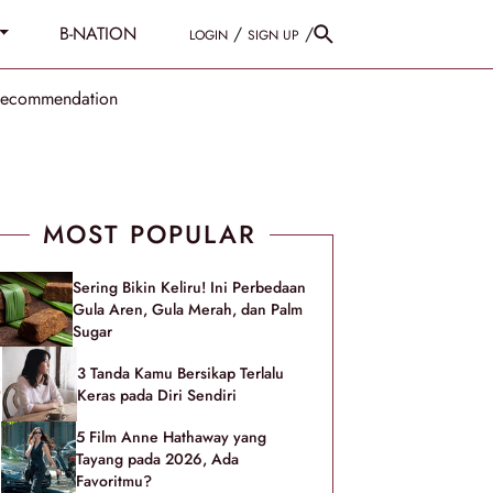
B-NATION
/
/
LOGIN
SIGN UP
Recommendation
MOST POPULAR
Sering Bikin Keliru! Ini Perbedaan
Gula Aren, Gula Merah, dan Palm
Sugar
3 Tanda Kamu Bersikap Terlalu
Keras pada Diri Sendiri
5 Film Anne Hathaway yang
Tayang pada 2026, Ada
Favoritmu?