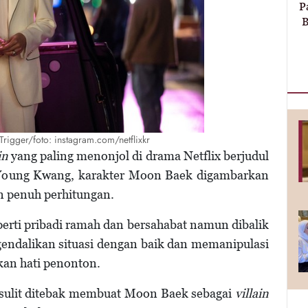
P
B
rigger/foto: instagram.com/netflixkr
in
yang paling menonjol di drama Netflix berjudul
 Young Kwang, karakter Moon Baek digambarkan
an penuh perhitungan.
erti pribadi ramah dan bersahabat namun dibalik
endalikan situasi dengan baik dan memanipulasi
an hati penonton.
g sulit ditebak membuat Moon Baek sebagai
villain