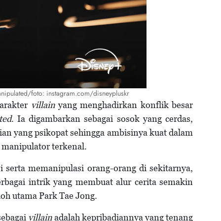
ipulated/foto: instagram.com/disneypluskr
arakter
villain
yang menghadirkan konflik besar
ted
. Ia digambarkan sebagai sosok yang cerdas,
dian yang psikopat sehingga ambisinya kuat dalam
manipulator terkenal.
erta memanipulasi orang-orang di sekitarnya,
agai intrik yang membuat alur cerita semakin
oh utama Park Tae Jong.
sebagai
villain
adalah kepribadiannya yang tenang