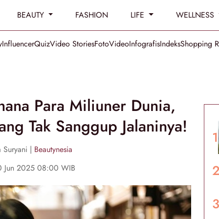
BEAUTY
FASHION
LIFE
WELLNESS
y
Influencer
Quiz
Video Stories
Foto
Video
Infografis
Indeks
Shopping 
ana Para Miliuner Dunia,
ang Tak Sanggup Jalaninya!
 Suryani |
Beautynesia
10 Jun 2025 08:00 WIB