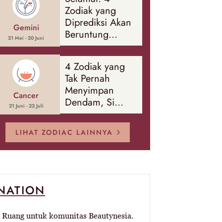
Banyak Hal
Zodiak yang
Diprediksi Akan
Gemini
Beruntung
21 Mei - 20 Juni
Sepanjang
Agustus 2026
4 Zodiak yang
Tak Pernah
Menyimpan
Cancer
Dendam, Si
21 Juni - 22 Juli
Paling Mudah
Memaafkan!
LIHAT ZODIAC LAINNYA
-NATION
Ruang untuk komunitas Beautynesia.