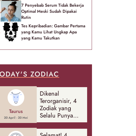
7 Penyebab Serum Tidak Bekerja
Optimal Meski Sudah Dipakai
Rutin
Tes Kepribadian: Gambar Pertama
yang Kamu Lihat Ungkap Apa
yang Kamu Takutkan
ODAY'S ZODIAC
Dikenal
Terorganisir, 4
Zodiak yang
Taurus
Selalu Punya
20 April - 20 Mei
Rencana
Cadangan Soal
Selamat! 4