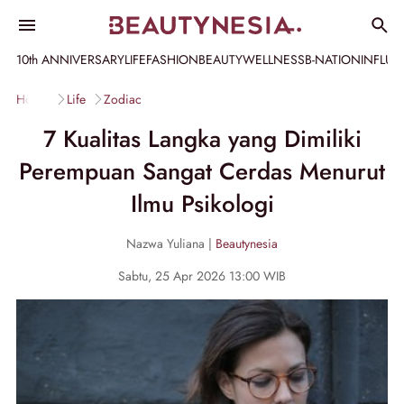
10th ANNIVERSARY
LIFE
FASHION
BEAUTY
WELLNESS
B-NATION
INFLU
Home
Life
Zodiac
7 Kualitas Langka yang Dimiliki
Perempuan Sangat Cerdas Menurut
Ilmu Psikologi
Nazwa Yuliana |
Beautynesia
Sabtu, 25 Apr 2026 13:00 WIB