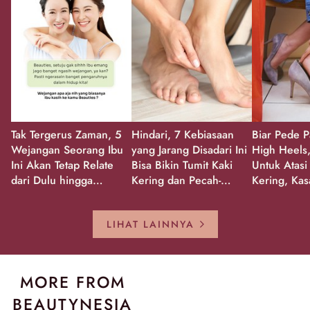
Tak Tergerus Zaman, 5
Hindari, 7 Kebiasaan
Biar Pede P
Wejangan Seorang Ibu
yang Jarang Disadari Ini
High Heels,
Ini Akan Tetap Relate
Bisa Bikin Tumit Kaki
Untuk Atasi
dari Dulu hingga
Kering dan Pecah-
Kering, Kas
Sekarang!
Pecah!
Pecah-peca
Kembali Gl
LIHAT LAINNYA
MORE FROM
BEAUTYNESIA