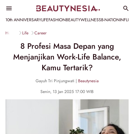
10th ANNIVERSARY
LIFE
FASHION
BEAUTY
WELLNESS
B-NATION
INFLU
Home
Life
Career
8 Profesi Masa Depan yang
Menjanjikan Work-Life Balance,
Kamu Tertarik?
Gayuh Tri Pinjungwati |
Beautynesia
Senin, 13 Jan 2025 17:00 WIB