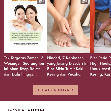
4
5
Tak Tergerus Zaman, 5
Hindari, 7 Kebiasaan
Biar Pede P
Wejangan Seorang Ibu
yang Jarang Disadari Ini
High Heels,
Ini Akan Tetap Relate
Bisa Bikin Tumit Kaki
Untuk Atasi
dari Dulu hingga
Kering dan Pecah-
Kering, Kas
Sekarang!
Pecah!
Pecah-peca
Kembali Gl
LIHAT LAINNYA
MORE FROM