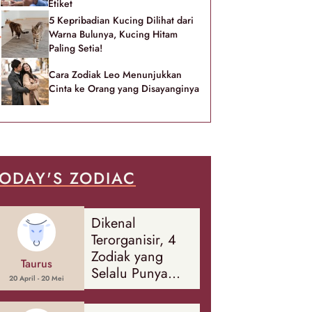
Etiket
5 Kepribadian Kucing Dilihat dari
Warna Bulunya, Kucing Hitam
Paling Setia!
Cara Zodiak Leo Menunjukkan
Cinta ke Orang yang Disayanginya
ODAY'S ZODIAC
Dikenal
Terorganisir, 4
Zodiak yang
Taurus
Selalu Punya
20 April - 20 Mei
Rencana
Cadangan Soal