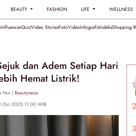
BEAUTY
FASHION
LIFE
WELLNESS
y
Influencer
Quiz
Video Stories
Foto
Video
Infografis
Indeks
Shopping 
Sejuk dan Adem Setiap Hari
ebih Hemat Listrik!
na Nur |
Beautynesia
0 Oct 2025 11:00 WIB