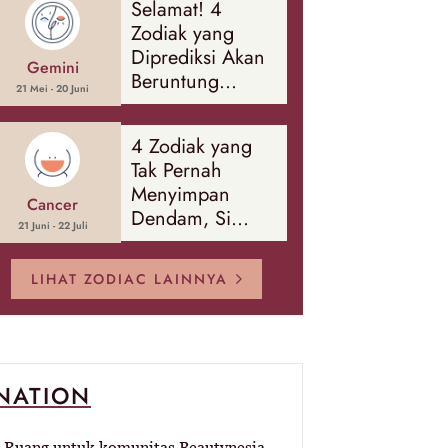
Selamat! 4
Banyak Hal
Zodiak yang
Diprediksi Akan
Gemini
Beruntung
21 Mei - 20 Juni
Sepanjang
Agustus 2026
4 Zodiak yang
Tak Pernah
Menyimpan
Cancer
Dendam, Si
21 Juni - 22 Juli
Paling Mudah
Memaafkan!
LIHAT ZODIAC LAINNYA
-NATION
Ruang untuk komunitas Beautynesia.