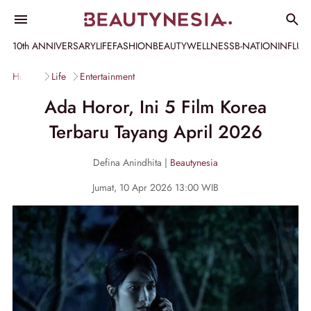
10th ANNIVERSARY
LIFE
FASHION
BEAUTY
WELLNESS
B-NATION
INFLU
Home
Life
Entertainment
Ada Horor, Ini 5 Film Korea
Terbaru Tayang April 2026
Defina Anindhita |
Beautynesia
Jumat, 10 Apr 2026 13:00 WIB