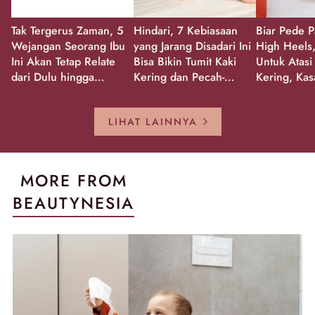
Tak Tergerus Zaman, 5
Hindari, 7 Kebiasaan
Biar Pede P
Wejangan Seorang Ibu
yang Jarang Disadari Ini
High Heels,
Ini Akan Tetap Relate
Bisa Bikin Tumit Kaki
Untuk Atasi
dari Dulu hingga
Kering dan Pecah-
Kering, Kas
Sekarang!
Pecah!
Pecah-peca
Kembali Gl
LIHAT LAINNYA
MORE FROM
BEAUTYNESIA