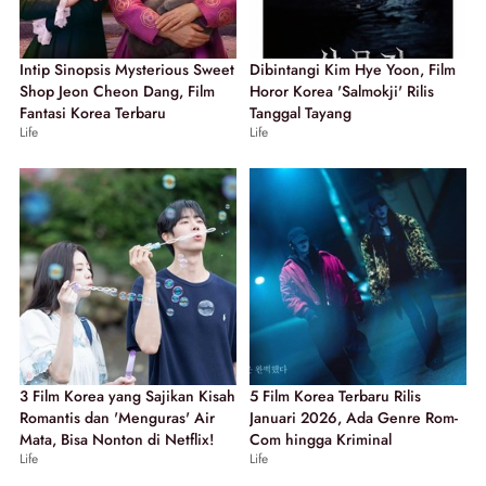
Intip Sinopsis Mysterious Sweet
Dibintangi Kim Hye Yoon, Film
Shop Jeon Cheon Dang, Film
Horor Korea 'Salmokji' Rilis
Fantasi Korea Terbaru
Tanggal Tayang
Life
Life
3 Film Korea yang Sajikan Kisah
5 Film Korea Terbaru Rilis
Romantis dan 'Menguras' Air
Januari 2026, Ada Genre Rom-
Mata, Bisa Nonton di Netflix!
Com hingga Kriminal
Life
Life