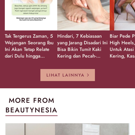
Tak Tergerus Zaman, 5
Hindari, 7 Kebiasaan
Biar Pede P
Wejangan Seorang Ibu
yang Jarang Disadari Ini
High Heels,
Ini Akan Tetap Relate
Bisa Bikin Tumit Kaki
Untuk Atasi
dari Dulu hingga
Kering dan Pecah-
Kering, Kas
Sekarang!
Pecah!
Pecah-peca
Kembali Gl
LIHAT LAINNYA
MORE FROM
BEAUTYNESIA