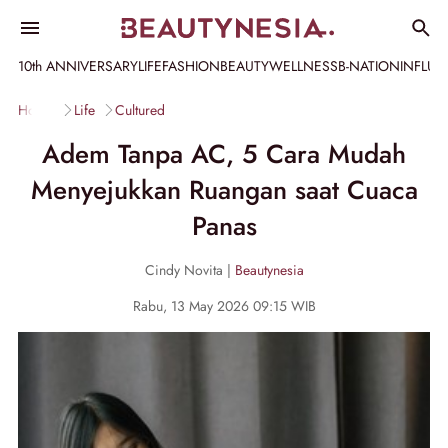
10th ANNIVERSARY
LIFE
FASHION
BEAUTY
WELLNESS
B-NATION
INFLU
Home
Life
Cultured
Adem Tanpa AC, 5 Cara Mudah
Menyejukkan Ruangan saat Cuaca
Panas
Cindy Novita |
Beautynesia
Rabu, 13 May 2026 09:15 WIB