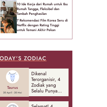
10 Ide Kerja dari Rumah untuk Ibu
Rumah Tangga, Fleksibel dan
Tambah Penghasilan
7 Rekomendasi Film Korea Seru di
Netflix dengan Rating Tinggi
untuk Temani Akhir Pekan
ODAY'S ZODIAC
Dikenal
Terorganisir, 4
Zodiak yang
Taurus
Selalu Punya
20 April - 20 Mei
Rencana
Cadangan Soal
Selamat! 4