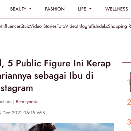
BEAUTY
FASHION
LIFE
WELLNESS
y
Influencer
Quiz
Video Stories
Foto
Video
Infografis
Indeks
Shopping 
l, 5 Public Figure Ini Kerap
riannya sebagai Ibu di
nstagram
utiara |
Beautynesia
14 Dec 2021 06:15 WIB