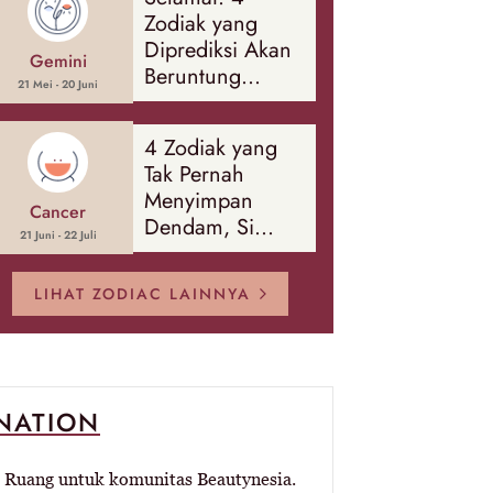
Banyak Hal
Zodiak yang
Diprediksi Akan
Gemini
Beruntung
21 Mei - 20 Juni
Sepanjang
Agustus 2026
4 Zodiak yang
Tak Pernah
Menyimpan
Cancer
Dendam, Si
21 Juni - 22 Juli
Paling Mudah
Memaafkan!
LIHAT ZODIAC LAINNYA
-NATION
Ruang untuk komunitas Beautynesia.