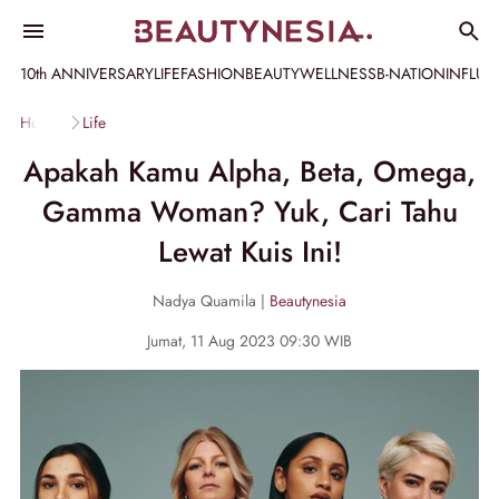
10th ANNIVERSARY
LIFE
FASHION
BEAUTY
WELLNESS
B-NATION
INFLU
Home
Life
Apakah Kamu Alpha, Beta, Omega,
Gamma Woman? Yuk, Cari Tahu
Lewat Kuis Ini!
Nadya Quamila |
Beautynesia
Jumat, 11 Aug 2023 09:30 WIB