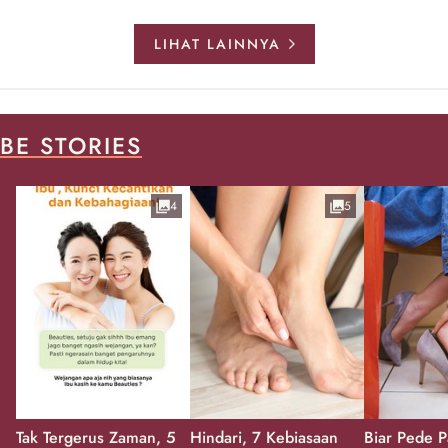
LIHAT LAINNYA
BE STORIES
4
5
Tak Tergerus Zaman, 5
Hindari, 7 Kebiasaan
Biar Pede P