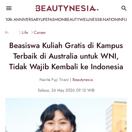
10th ANNIVERSARY
LIFE
FASHION
BEAUTY
WELLNESS
B-NATION
INFLU
Home
Life
Career
Beasiswa Kuliah Gratis di Kampus
Terbaik di Australia untuk WNI,
Tidak Wajib Kembali ke Indonesia
Narita Fuji Triani |
Beautynesia
Selasa, 26 May 2026 09:15 WIB