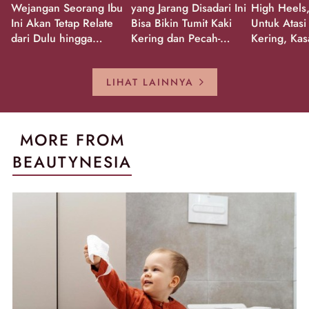
Wejangan Seorang Ibu
yang Jarang Disadari Ini
High Heels,
Ini Akan Tetap Relate
Bisa Bikin Tumit Kaki
Untuk Atasi
dari Dulu hingga
Kering dan Pecah-
Kering, Kas
Sekarang!
Pecah!
Pecah-peca
Kembali Gl
LIHAT LAINNYA
MORE FROM
BEAUTYNESIA