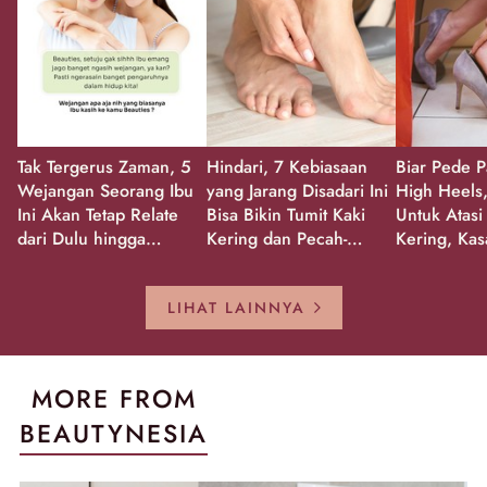
Tak Tergerus Zaman, 5
Hindari, 7 Kebiasaan
Biar Pede P
Wejangan Seorang Ibu
yang Jarang Disadari Ini
High Heels,
Ini Akan Tetap Relate
Bisa Bikin Tumit Kaki
Untuk Atasi
dari Dulu hingga
Kering dan Pecah-
Kering, Kas
Sekarang!
Pecah!
Pecah-peca
Kembali Gl
LIHAT LAINNYA
MORE FROM
BEAUTYNESIA