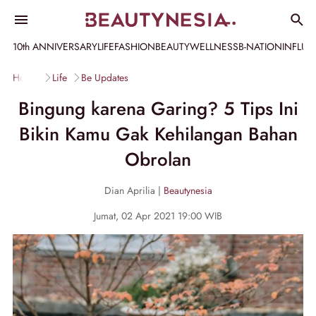
10th ANNIVERSARY
LIFE
FASHION
BEAUTY
WELLNESS
B-NATION
INFLU
Home
Life
Be Updates
Bingung karena Garing? 5 Tips Ini
Bikin Kamu Gak Kehilangan Bahan
Obrolan
Dian Aprilia |
Beautynesia
Jumat, 02 Apr 2021 19:00 WIB