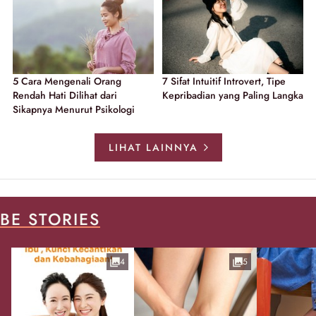
5 Cara Mengenali Orang
7 Sifat Intuitif Introvert, Tipe
Rendah Hati Dilihat dari
Kepribadian yang Paling Langka
Sikapnya Menurut Psikologi
LIHAT LAINNYA
BE STORIES
4
5