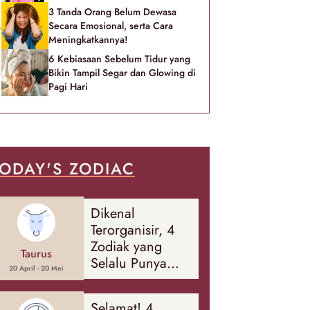
3 Tanda Orang Belum Dewasa
Secara Emosional, serta Cara
Meningkatkannya!
6 Kebiasaan Sebelum Tidur yang
Bikin Tampil Segar dan Glowing di
Pagi Hari
ODAY'S ZODIAC
Dikenal
Terorganisir, 4
Zodiak yang
Taurus
Selalu Punya
20 April - 20 Mei
Rencana
Cadangan Soal
Selamat! 4