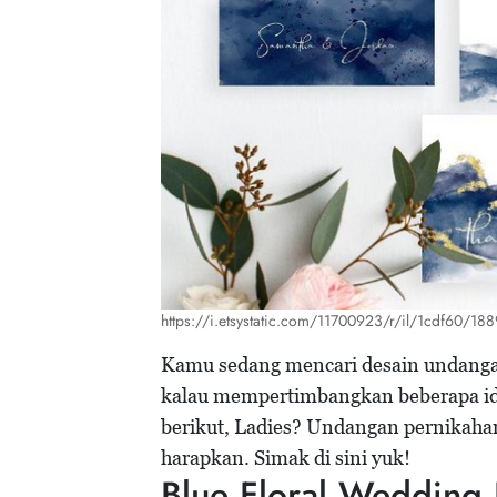
https://i.etsystatic.com/11700923/r/il/1cdf60/18
Kamu sedang mencari desain undanga
kalau mempertimbangkan beberapa id
berikut, Ladies? Undangan pernikahan
harapkan. Simak di sini yuk!
Blue Floral Wedding I