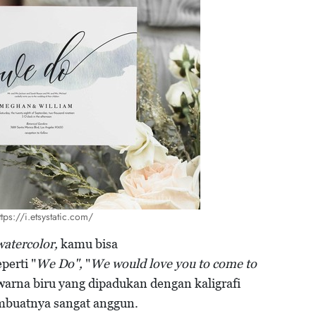
ttps://i.etsystatic.com/
watercolor,
kamu bisa
perti "
We Do",
"
We would love you to come to
arna biru yang dipadukan dengan kaligrafi
buatnya sangat anggun.