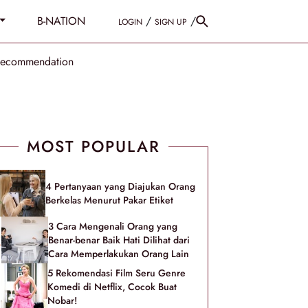
B-NATION
/
/
LOGIN
SIGN UP
Recommendation
MOST POPULAR
4 Pertanyaan yang Diajukan Orang
Berkelas Menurut Pakar Etiket
3 Cara Mengenali Orang yang
Benar-benar Baik Hati Dilihat dari
Cara Memperlakukan Orang Lain
5 Rekomendasi Film Seru Genre
Komedi di Netflix, Cocok Buat
Nobar!