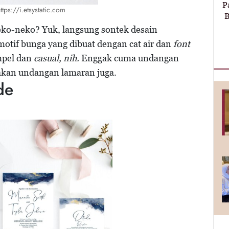
P
ttps://i.etsystatic.com
B
ko-neko? Yuk, langsung sontek desain
motif bunga yang dibuat dengan cat air dan
font
impel dan
casual, nih.
Enggak cuma undangan
nakan undangan lamaran juga.
de