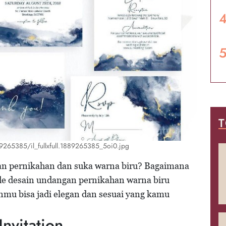
T
89265385/il_fullxfull.1889265385_5oi0.jpg
n pernikahan dan suka warna biru? Bagaimana
e desain undangan pernikahan warna biru
mu bisa jadi elegan dan sesuai yang kamu
nvitation