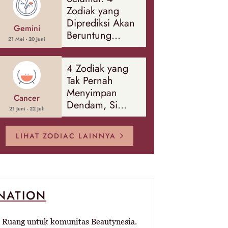
Banyak Hal
Zodiak yang
Diprediksi Akan
Gemini
Beruntung
21 Mei - 20 Juni
Sepanjang
Agustus 2026
4 Zodiak yang
Tak Pernah
Menyimpan
Cancer
Dendam, Si
21 Juni - 22 Juli
Paling Mudah
Memaafkan!
LIHAT ZODIAC LAINNYA
-NATION
Ruang untuk komunitas Beautynesia.