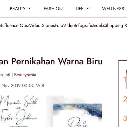
BEAUTY
FASHION
LIFE
WELLNESS
y
Influencer
Quiz
Video Stories
Foto
Video
Infografis
Indeks
Shopping 
an Pernikahan Warna Biru
a Jati |
Beautynesia
7 Nov 2019 04:00 WIB