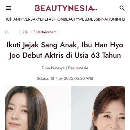
10th ANNIVERSARY
LIFE
FASHION
BEAUTY
WELLNESS
B-NATION
INFLU
Home
Life
Entertainment
Ikuti Jejak Sang Anak, Ibu Han Hyo
Joo Debut Aktris di Usia 63 Tahun
Dina Natasya |
Beautynesia
Selasa, 18 Nov 2025 06:30 WIB