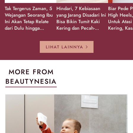
Tak Tergerus Zaman, 5
Hindari, 7 Kebiasaan
Biar Pede P
Wejangan Seorang Ibu
yang Jarang Disadari Ini
High Heels,
Ini Akan Tetap Relate
Bisa Bikin Tumit Kaki
Untuk Atasi
dari Dulu hingga
Kering dan Pecah-
Kering, Kas
Sekarang!
Pecah!
Pecah-peca
Kembali Gl
LIHAT LAINNYA
MORE FROM
BEAUTYNESIA