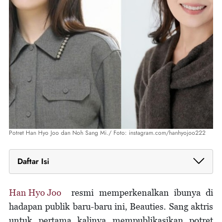
Potret Han Hyo Joo dan Noh Sang Mi./ Foto: instagram.com/hanhyojoo222
Daftar Isi
Profil Singkat Noh Sang Mi
Dukungan Penuh Han Hyo Joo untuk Sang Ibunda
Han Hyo Joo
resmi memperkenalkan ibunya di
Terungkapnya Turunan Kecantikan Alami Han Hyo
hadapan publik baru-baru ini, Beauties. Sang aktris
Joo
untuk pertama kalinya mempublikasikan potret