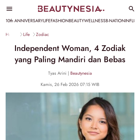
10th ANNIVERSARY
LIFE
FASHION
BEAUTY
WELLNESS
B-NATION
INFLU
Home
Life
Zodiac
Independent Woman, 4 Zodiak
yang Paling Mandiri dan Bebas
Tyas Arini |
Beautynesia
Kamis, 26 Feb 2026 07:15 WIB