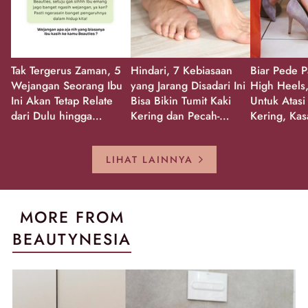
Tak Tergerus Zaman, 5
Hindari, 7 Kebiasaan
Biar Pede P
Wejangan Seorang Ibu
yang Jarang Disadari Ini
High Heels,
Ini Akan Tetap Relate
Bisa Bikin Tumit Kaki
Untuk Atasi
dari Dulu hingga
Kering dan Pecah-
Kering, Kas
Sekarang!
Pecah!
Pecah-peca
Kembali Gl
LIHAT LAINNYA
MORE FROM
BEAUTYNESIA