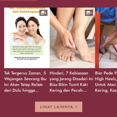
4
5
Tak Tergerus Zaman, 5
Hindari, 7 Kebiasaan
Biar Pede P
Wejangan Seorang Ibu
yang Jarang Disadari Ini
High Heels,
Ini Akan Tetap Relate
Bisa Bikin Tumit Kaki
Untuk Atasi
dari Dulu hingga
Kering dan Pecah-
Kering, Kas
Sekarang!
Pecah!
Pecah-peca
Kembali Gl
LIHAT LAINNYA