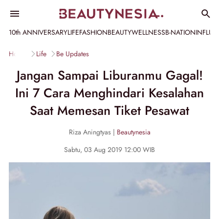
10th ANNIVERSARY
LIFE
FASHION
BEAUTY
WELLNESS
B-NATION
INFLU
Home
Life
Be Updates
Jangan Sampai Liburanmu Gagal!
Ini 7 Cara Menghindari Kesalahan
Saat Memesan Tiket Pesawat
Riza Aningtyas |
Beautynesia
Sabtu, 03 Aug 2019 12:00 WIB