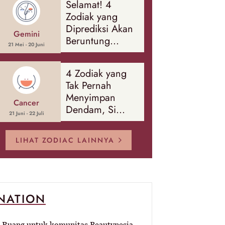
Selamat! 4
Banyak Hal
Zodiak yang
Diprediksi Akan
Gemini
Beruntung
21 Mei - 20 Juni
Sepanjang
Agustus 2026
4 Zodiak yang
Tak Pernah
Menyimpan
Cancer
Dendam, Si
21 Juni - 22 Juli
Paling Mudah
Memaafkan!
LIHAT ZODIAC LAINNYA
-NATION
Ruang untuk komunitas Beautynesia.