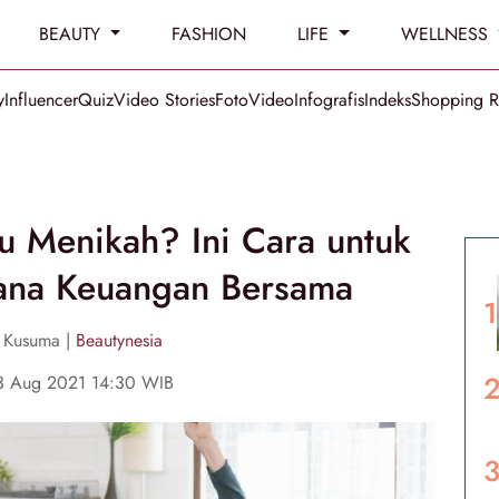
BEAUTY
FASHION
LIFE
WELLNESS
y
Influencer
Quiz
Video Stories
Foto
Video
Infografis
Indeks
Shopping 
 Menikah? Ini Cara untuk
ana Keuangan Bersama
 Kusuma |
Beautynesia
03 Aug 2021 14:30 WIB