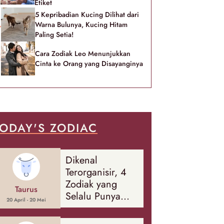
Etiket
5 Kepribadian Kucing Dilihat dari
Warna Bulunya, Kucing Hitam
Paling Setia!
Cara Zodiak Leo Menunjukkan
Cinta ke Orang yang Disayanginya
ODAY'S ZODIAC
Dikenal
Terorganisir, 4
Zodiak yang
Taurus
Selalu Punya
20 April - 20 Mei
Rencana
Cadangan Soal