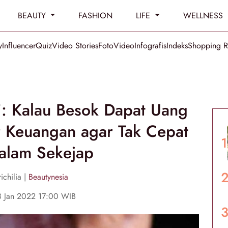
BEAUTY
FASHION
LIFE
WELLNESS
y
Influencer
Quiz
Video Stories
Foto
Video
Infografis
Indeks
Shopping 
i: Kalau Besok Dapat Uang
r Keuangan agar Tak Cepat
alam Sekejap
ichilia |
Beautynesia
8 Jan 2022 17:00 WIB