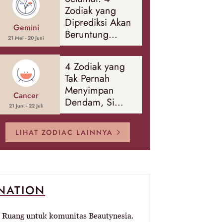
Banyak Hal
Zodiak yang
Diprediksi Akan
Gemini
Beruntung
21 Mei - 20 Juni
Sepanjang
Agustus 2026
4 Zodiak yang
Tak Pernah
Menyimpan
Cancer
Dendam, Si
21 Juni - 22 Juli
Paling Mudah
Memaafkan!
LIHAT ZODIAC LAINNYA
-NATION
Ruang untuk komunitas Beautynesia.