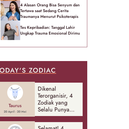
4 Alasan Orang Bisa Senyum dan
Tertawa saat Sedang Cerita
Traumanya Menurut Psikoterapis
Tes Kepribadian: Tanggal Lahir
Ungkap Trauma Emosional Dirimu
ODAY'S ZODIAC
Dikenal
Terorganisir, 4
Zodiak yang
Taurus
Selalu Punya
20 April - 20 Mei
Rencana
Cadangan Soal
Selamat! 4