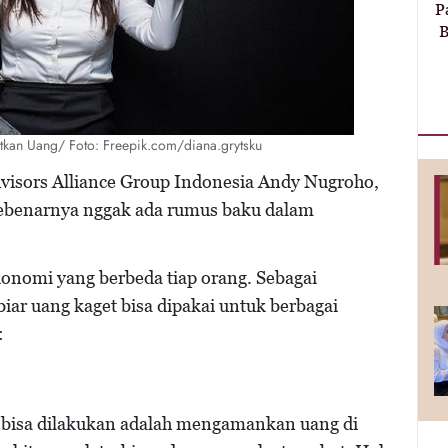
P
B
tkan Uang/ Foto: Freepik.com/diana.grytsku
isors Alliance Group Indonesia Andy Nugroho,
sebenarnya nggak ada rumus baku dalam
ekonomi yang berbeda tiap orang. Sebagai
 biar uang kaget bisa dipakai untuk berbagai
:
 bisa dilakukan adalah mengamankan uang di