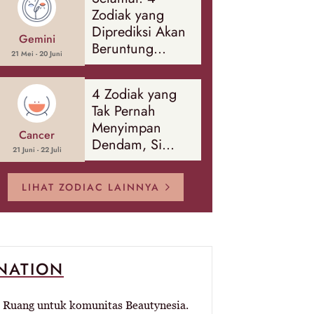
Banyak Hal
Zodiak yang
Diprediksi Akan
Gemini
Beruntung
21 Mei - 20 Juni
Sepanjang
Agustus 2026
4 Zodiak yang
Tak Pernah
Menyimpan
Cancer
Dendam, Si
21 Juni - 22 Juli
Paling Mudah
Memaafkan!
LIHAT ZODIAC LAINNYA
-NATION
Ruang untuk komunitas Beautynesia.