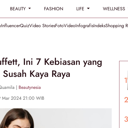
BEAUTY
FASHION
LIFE
WELLNESS
y
Influencer
Quiz
Video Stories
Foto
Video
Infografis
Indeks
Shopping 
fett, Ini 7 Kebiasan yang
 Susah Kaya Raya
Quamila |
Beautynesia
19 Mar 2024 21:00 WIB