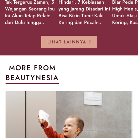
Tak Tergerus Zaman, 5
Hindari, 7 Kebiasaan
Biar Pede P
Wejangan Seorang Ibu
yang Jarang Disadari Ini
High Heels,
Ini Akan Tetap Relate
Bisa Bikin Tumit Kaki
Untuk Atasi
dari Dulu hingga
Kering dan Pecah-
Kering, Kas
Sekarang!
Pecah!
Pecah-peca
Kembali Gl
LIHAT LAINNYA
MORE FROM
BEAUTYNESIA