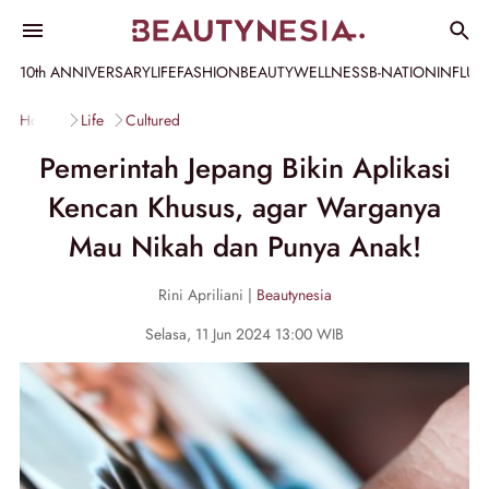
10th ANNIVERSARY
LIFE
FASHION
BEAUTY
WELLNESS
B-NATION
INFLU
Home
Life
Cultured
Pemerintah Jepang Bikin Aplikasi
Kencan Khusus, agar Warganya
Mau Nikah dan Punya Anak!
Rini Apriliani |
Beautynesia
Selasa, 11 Jun 2024 13:00 WIB