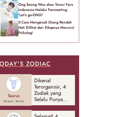
Ong Seong Woo akan Temui Fans
Indonesia Melalui Fanmeeting
'Let's go-ONG!'
5 Cara Mengenali Orang Rendah
Hati Dilihat dari Sikapnya Menurut
Psikologi
ODAY'S ZODIAC
Dikenal
Terorganisir, 4
Zodiak yang
Taurus
Selalu Punya
20 April - 20 Mei
Rencana
Cadangan Soal
Selamat! 4