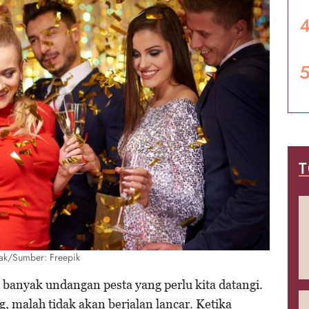
T
iak/Sumber: Freepik
 banyak undangan pesta yang perlu kita datangi.
, malah tidak akan berjalan lancar. Ketika