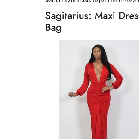
warna hitam klasik dapat memberika
Sagitarius: Maxi Dre
Bag