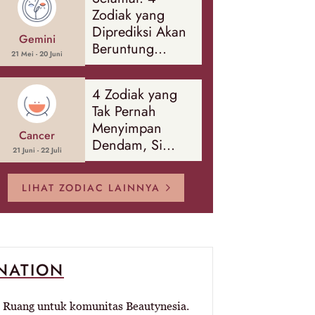
Banyak Hal
Zodiak yang
Diprediksi Akan
Gemini
Beruntung
21 Mei - 20 Juni
Sepanjang
Agustus 2026
4 Zodiak yang
Tak Pernah
Menyimpan
Cancer
Dendam, Si
21 Juni - 22 Juli
Paling Mudah
Memaafkan!
LIHAT ZODIAC LAINNYA
-NATION
Ruang untuk komunitas Beautynesia.