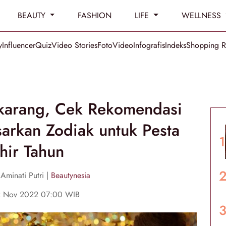
BEAUTY
FASHION
LIFE
WELLNESS
y
Influencer
Quiz
Video Stories
Foto
Video
Infografis
Indeks
Shopping 
ekarang, Cek Rekomendasi
sarkan Zodiak untuk Pesta
hir Tahun
Aminati Putri |
Beautynesia
22 Nov 2022 07:00 WIB