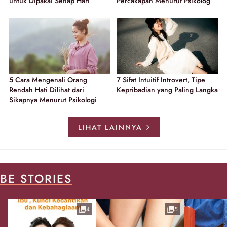
untuk Dipakai Setiap Hari
Percakapan Menurut Psikolog
5 Cara Mengenali Orang
7 Sifat Intuitif Introvert, Tipe
Rendah Hati Dilihat dari
Kepribadian yang Paling Langka
Sikapnya Menurut Psikologi
LIHAT LAINNYA
BE STORIES
4
5