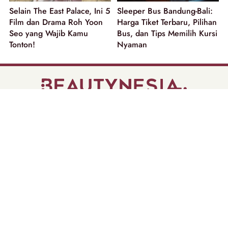
Selain The East Palace, Ini 5
Sleeper Bus Bandung-Bali:
Film dan Drama Roh Yoon
Harga Tiket Terbaru, Pilihan
Seo yang Wajib Kamu
Bus, dan Tips Memilih Kursi
Tonton!
Nyaman
part of
Tentang Kami
Pedoman Media Siber
Disclaimer
Privacy Policy
Copyright @ 2026 | Beautynesia.
All Rights Reserved