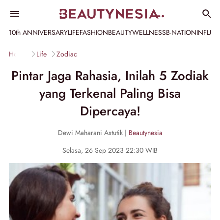
10th ANNIVERSARY
LIFE
FASHION
BEAUTY
WELLNESS
B-NATION
INFLU
Home
Life
Zodiac
Pintar Jaga Rahasia, Inilah 5 Zodiak
yang Terkenal Paling Bisa
Dipercaya!
Dewi Maharani Astutik |
Beautynesia
Selasa, 26 Sep 2023 22:30 WIB