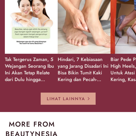
Tak Tergerus Zaman, 5
Hindari, 7 Kebiasaan
Biar Pede P
Wejangan Seorang Ibu
yang Jarang Disadari Ini
High Heels,
Ini Akan Tetap Relate
Bisa Bikin Tumit Kaki
Untuk Atasi
dari Dulu hingga
Kering dan Pecah-
Kering, Kas
Sekarang!
Pecah!
Pecah-peca
Kembali Gl
LIHAT LAINNYA
MORE FROM
BEAUTYNESIA