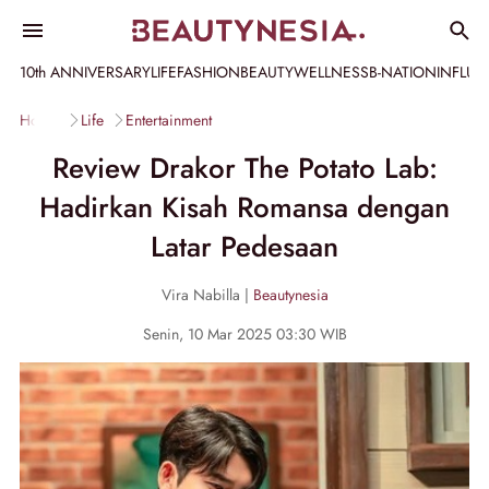
10th ANNIVERSARY
LIFE
FASHION
BEAUTY
WELLNESS
B-NATION
INFLU
Home
Life
Entertainment
Review Drakor The Potato Lab:
Hadirkan Kisah Romansa dengan
Latar Pedesaan
Vira Nabilla |
Beautynesia
Senin, 10 Mar 2025 03:30 WIB