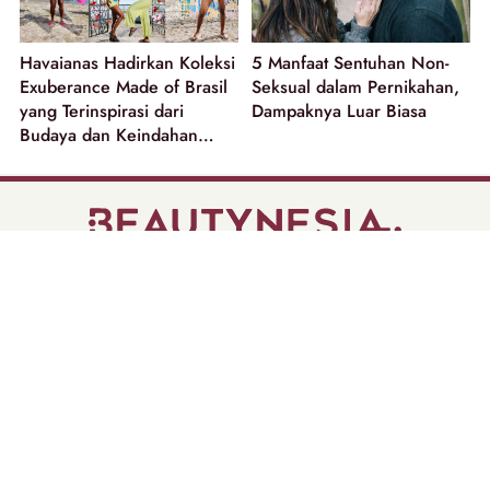
Havaianas Hadirkan Koleksi
5 Manfaat Sentuhan Non-
Exuberance Made of Brasil
Seksual dalam Pernikahan,
yang Terinspirasi dari
Dampaknya Luar Biasa
Budaya dan Keindahan
Alam Brasil!
part of
Tentang Kami
Pedoman Media Siber
Disclaimer
Privacy Policy
Copyright @ 2026 | Beautynesia.