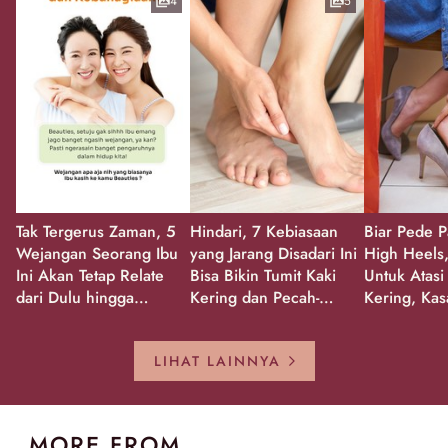
4
5
Tak Tergerus Zaman, 5
Hindari, 7 Kebiasaan
Biar Pede P
Wejangan Seorang Ibu
yang Jarang Disadari Ini
High Heels,
Ini Akan Tetap Relate
Bisa Bikin Tumit Kaki
Untuk Atasi
dari Dulu hingga
Kering dan Pecah-
Kering, Kas
Sekarang!
Pecah!
Pecah-peca
Kembali Gl
LIHAT LAINNYA
MORE FROM