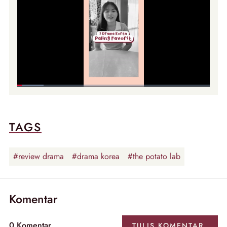
TAGS
#review drama
#drama korea
#the potato lab
Komentar
0
Komentar
TULIS
KOMENTAR