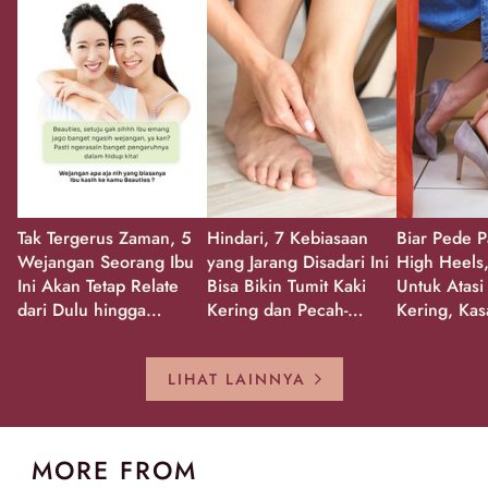
Tak Tergerus Zaman, 5
Hindari, 7 Kebiasaan
Biar Pede P
Wejangan Seorang Ibu
yang Jarang Disadari Ini
High Heels,
Ini Akan Tetap Relate
Bisa Bikin Tumit Kaki
Untuk Atasi
dari Dulu hingga
Kering dan Pecah-
Kering, Kas
Sekarang!
Pecah!
Pecah-peca
Kembali Gl
LIHAT LAINNYA
MORE FROM