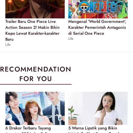
Trailer Baru One Piece Live
Mengenal 'World Government',
Action Season 2! Makin Bikin
Karakter Pemerintah Antagonis
Kepo Lewat Karakter-karakter
di Serial One Piece
Life
Baru
Life
RECOMMENDATION
FOR YOU
6 Drakor Terbaru Tayang
5 Warna Lipstik yang Bikin