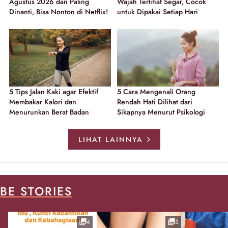
Agustus 2026 dan Paling
Wajah Terlihat Segar, Cocok
Dinanti, Bisa Nonton di Netflix!
untuk Dipakai Setiap Hari
5 Tips Jalan Kaki agar Efektif
5 Cara Mengenali Orang
Membakar Kalori dan
Rendah Hati Dilihat dari
Menurunkan Berat Badan
Sikapnya Menurut Psikologi
LIHAT LAINNYA
BE STORIES
4
5