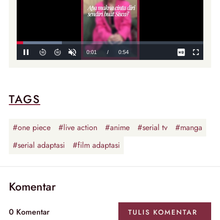
TAGS
#one piece
#live action
#anime
#serial tv
#manga
#serial adaptasi
#film adaptasi
Komentar
0
Komentar
TULIS
KOMENTAR