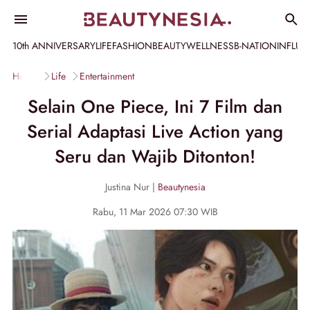
10th ANNIVERSARY
LIFE
FASHION
BEAUTY
WELLNESS
B-NATION
INFLU
Home
Life
Entertainment
Selain One Piece, Ini 7 Film dan
Serial Adaptasi Live Action yang
Seru dan Wajib Ditonton!
Justina Nur |
Beautynesia
Rabu, 11 Mar 2026 07:30 WIB