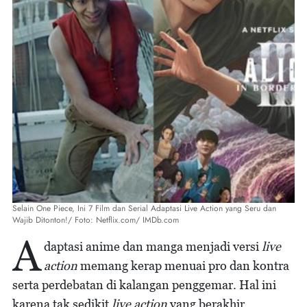
Selain One Piece, Ini 7 Film dan Serial Adaptasi Live Action yang Seru dan
Wajib Ditonton!/ Foto: Netflix.com/ IMDb.com
A
daptasi anime dan manga menjadi versi
live
action
memang kerap menuai pro dan kontra
serta perdebatan di kalangan penggemar. Hal ini
karena tak sedikit
live action
yang berakhir