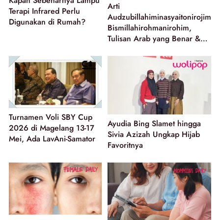
Kapan Sebenarnya Lampu
Arti
Terapi Infrared Perlu
Audzubillahiminasyaitonirojim
Digunakan di Rumah?
Bismillahirohmanirohim,
Tulisan Arab yang Benar &
Penggunaannya
Turnamen Voli SBY Cup
Ayudia Bing Slamet hingga
2026 di Magelang 13-17
Sivia Azizah Ungkap Hijab
Mei, Ada LavAni-Samator
Favoritnya