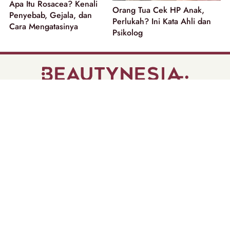
Apa Itu Rosacea? Kenali
Orang Tua Cek HP Anak,
Penyebab, Gejala, dan
Perlukah? Ini Kata Ahli dan
Cara Mengatasinya
Psikolog
part of
Tentang Kami
Pedoman Media Siber
Disclaimer
Privacy Policy
Copyright @ 2026 | Beautynesia.
All Rights Reserved