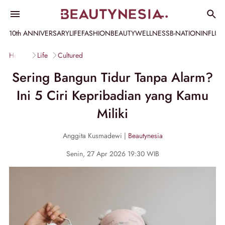
10th ANNIVERSARY
LIFE
FASHION
BEAUTY
WELLNESS
B-NATION
INFLU
Home
Life
Cultured
Sering Bangun Tidur Tanpa Alarm?
Ini 5 Ciri Kepribadian yang Kamu
Miliki
Anggita Kusmadewi |
Beautynesia
Senin, 27 Apr 2026 19:30 WIB