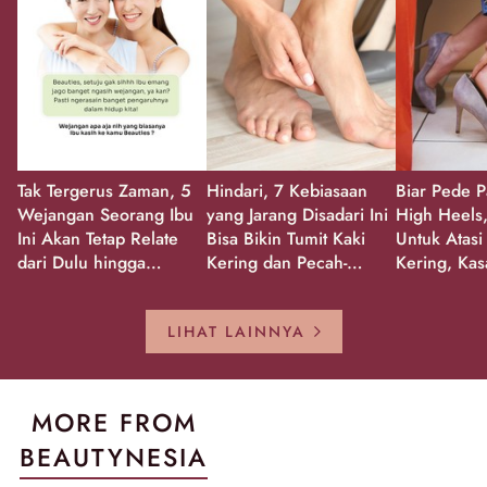
Tak Tergerus Zaman, 5
Hindari, 7 Kebiasaan
Biar Pede P
Wejangan Seorang Ibu
yang Jarang Disadari Ini
High Heels,
Ini Akan Tetap Relate
Bisa Bikin Tumit Kaki
Untuk Atasi
dari Dulu hingga
Kering dan Pecah-
Kering, Kas
Sekarang!
Pecah!
Pecah-peca
Kembali Gl
LIHAT LAINNYA
MORE FROM
BEAUTYNESIA