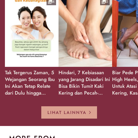
4
5
Tak Tergerus Zaman, 5
Hindari, 7 Kebiasaan
Biar Pede P
Wejangan Seorang Ibu
yang Jarang Disadari Ini
High Heels,
Ini Akan Tetap Relate
Bisa Bikin Tumit Kaki
Untuk Atasi
dari Dulu hingga
Kering dan Pecah-
Kering, Kas
Sekarang!
Pecah!
Pecah-peca
Kembali Gl
LIHAT LAINNYA