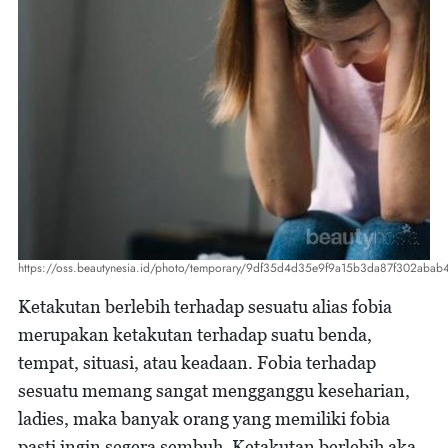
https://oss.beautynesia.id/photo/temporary/9df35d4d35e9f9a15b3da87f302abab
Ketakutan berlebih terhadap sesuatu alias fobia
merupakan ketakutan terhadap suatu benda,
tempat, situasi, atau keadaan. Fobia terhadap
sesuatu memang sangat mengganggu keseharian,
ladies, maka banyak orang yang memiliki fobia
pasti ingin segera sembuh. Ketakutan berlebih aka