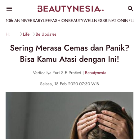
10th ANNIVERSARY
LIFE
FASHION
BEAUTY
WELLNESS
B-NATION
INFLU
Home
Life
Be Updates
Sering Merasa Cemas dan Panik?
Bisa Kamu Atasi dengan Ini!
Verticallya Yuri S.E Pratiwi |
Beautynesia
Selasa, 18 Feb 2020 07:30 WIB