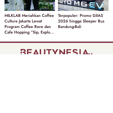
MILKLAB Meriahkan Coffee
Terpopuler: Promo GIIAS
Culture Jakarta Lewat
2026 hingga Sleeper Bus
Program Coffee Rave dan
Bandung-Bali
Cafe Hopping “Sip, Explore
and Win”!
part of
Tentang Kami
Pedoman Media Siber
Disclaimer
Privacy Policy
Copyright @ 2026 | Beautynesia.