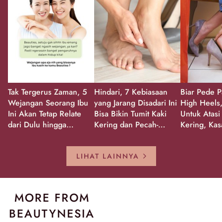
Tak Tergerus Zaman, 5
Hindari, 7 Kebiasaan
Biar Pede P
Wejangan Seorang Ibu
yang Jarang Disadari Ini
High Heels,
Ini Akan Tetap Relate
Bisa Bikin Tumit Kaki
Untuk Atasi
dari Dulu hingga
Kering dan Pecah-
Kering, Kas
Sekarang!
Pecah!
Pecah-peca
Kembali Gl
LIHAT LAINNYA
MORE FROM
BEAUTYNESIA