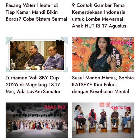
Pasang Water Heater di
9 Contoh Gambar Tema
Tiap Kamar Mandi Bikin
Kemerdekaan Indonesia
Boros? Coba Sistem Sentral
untuk Lomba Mewarnai
Anak HUT RI 17 Agustus
Turnamen Voli SBY Cup
Susul Manon Hiatus, Sophia
2026 di Magelang 13-17
KATSEYE Kini Fokus
Mei, Ada LavAni-Samator
dengan Kesehatan Mental