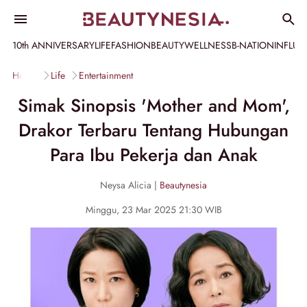
10th ANNIVERSARY
LIFE
FASHION
BEAUTY
WELLNESS
B-NATION
INFLU
Home
Life
Entertainment
Simak Sinopsis 'Mother and Mom',
Drakor Terbaru Tentang Hubungan
Para Ibu Pekerja dan Anak
Neysa Alicia |
Beautynesia
Minggu, 23 Mar 2025 21:30 WIB