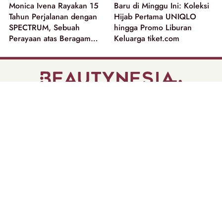
Monica Ivena Rayakan 15
Baru di Minggu Ini: Koleksi
Tahun Perjalanan dengan
Hijab Pertama UNIQLO
SPECTRUM, Sebuah
hingga Promo Liburan
Perayaan atas Beragam
Keluarga tiket.com
Dimensi Perempuan
part of
Tentang Kami
Pedoman Media Siber
Disclaimer
Privacy Policy
Copyright @ 2026 | Beautynesia.
All Rights Reserved