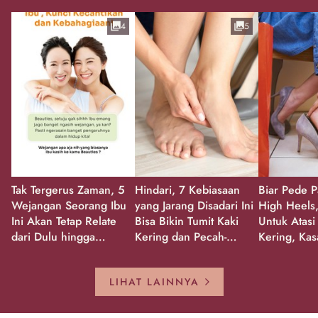
4
5
Tak Tergerus Zaman, 5
Hindari, 7 Kebiasaan
Biar Pede P
Wejangan Seorang Ibu
yang Jarang Disadari Ini
High Heels,
Ini Akan Tetap Relate
Bisa Bikin Tumit Kaki
Untuk Atasi
dari Dulu hingga
Kering dan Pecah-
Kering, Kas
Sekarang!
Pecah!
Pecah-peca
Kembali Gl
LIHAT LAINNYA