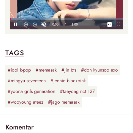
TAGS
#idol k-pop
#memasak
#jin bts
#doh kyunsoo exo
#mingyu seventeen
#jennie blackpink
#yoona grils generation
#taeyong nct 127
#wooyoung ateez
#jago memasak
Komentar