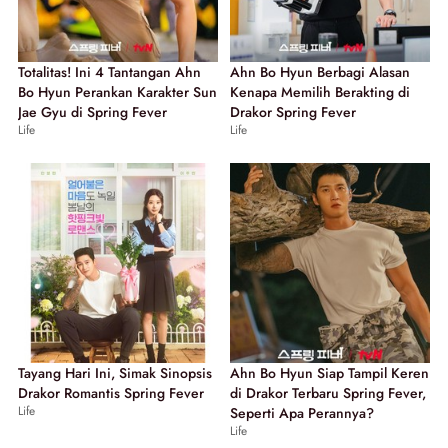
Totalitas! Ini 4 Tantangan Ahn
Ahn Bo Hyun Berbagi Alasan
Bo Hyun Perankan Karakter Sun
Kenapa Memilih Berakting di
Jae Gyu di Spring Fever
Drakor Spring Fever
Life
Life
Tayang Hari Ini, Simak Sinopsis
Ahn Bo Hyun Siap Tampil Keren
Drakor Romantis Spring Fever
di Drakor Terbaru Spring Fever,
Life
Seperti Apa Perannya?
Life