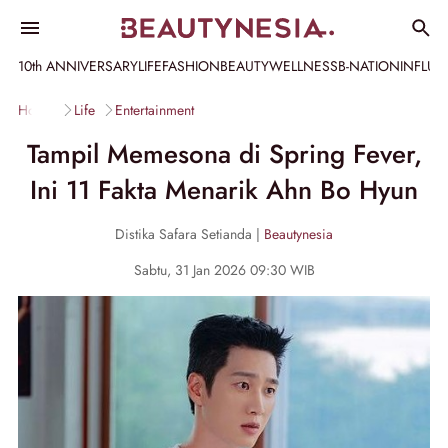
10th ANNIVERSARY
LIFE
FASHION
BEAUTY
WELLNESS
B-NATION
INFLU
Home
Life
Entertainment
Tampil Memesona di Spring Fever,
Ini 11 Fakta Menarik Ahn Bo Hyun
Distika Safara Setianda |
Beautynesia
Sabtu, 31 Jan 2026 09:30 WIB