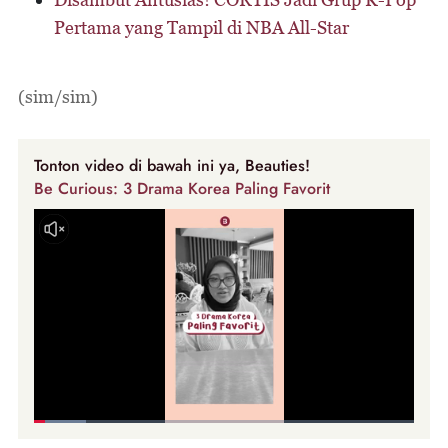
Pertama yang Tampil di NBA All-Star
(sim/sim)
Tonton video di bawah ini ya, Beauties!
Be Curious: 3 Drama Korea Paling Favorit