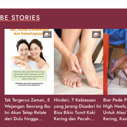
BE STORIES
4
5
Tak Tergerus Zaman, 5
Hindari, 7 Kebiasaan
Biar Pede P
Wejangan Seorang Ibu
yang Jarang Disadari Ini
High Heels,
Ini Akan Tetap Relate
Bisa Bikin Tumit Kaki
Untuk Atasi
dari Dulu hingga
Kering dan Pecah-
Kering, Kas
Sekarang!
Pecah!
Pecah-peca