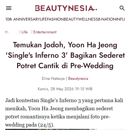
10th ANNIVERSARY
LIFE
FASHION
BEAUTY
WELLNESS
B-NATION
INFLU
Home
Life
Entertainment
Temukan Jodoh, Yoon Ha Jeong
'Single's Inferno 3' Bagikan Sederet
Potret Cantik di Pre-Wedding
Dina Natasya |
Beautynesia
Kamis, 28 May 2026 19:15 WIB
Jadi kontestan Single's Inferno 3 yang pertama kali
menikah, Yoon Ha Jeong membagikan sederet
potret romantisnya ketika menjalani foto pre-
wedding pada (24/5).