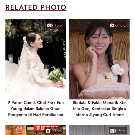
RELATED PHOTO
9 Foto
10 Foto
9 Potret Cantik Chef Park Eun
Biodata & Fakta Menarik Kim
Young dalam Balutan Gaun
Min Gee, Kontestan Single's
Pengantin di Hari Pernikahan
Inferno 5 yang Curi Atensi
10 Foto
11 Foto