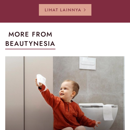
Kembali Gl
LIHAT LAINNYA
MORE FROM
BEAUTYNESIA