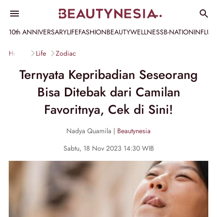
10th ANNIVERSARY
LIFE
FASHION
BEAUTY
WELLNESS
B-NATION
INFLU
Home
Life
Zodiac
Ternyata Kepribadian Seseorang
Bisa Ditebak dari Camilan
Favoritnya, Cek di Sini!
Nadya Quamila |
Beautynesia
Sabtu, 18 Nov 2023 14:30 WIB