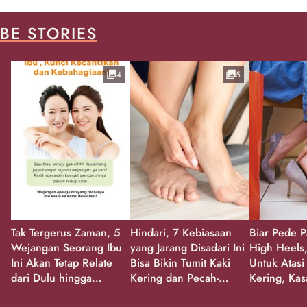
BE STORIES
4
5
Tak Tergerus Zaman, 5
Hindari, 7 Kebiasaan
Biar Pede P
Wejangan Seorang Ibu
yang Jarang Disadari Ini
High Heels,
Ini Akan Tetap Relate
Bisa Bikin Tumit Kaki
Untuk Atasi
dari Dulu hingga
Kering dan Pecah-
Kering, Kas
Sekarang!
Pecah!
Pecah-peca