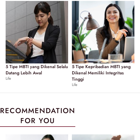
5 Tipe MBTI yang Dikenal Selalu
5 Tipe Kepribadian MBTI yang
Datang Lebih Awal
Dikenal Memiliki Integritas
Life
Tinggi
Life
RECOMMENDATION
FOR YOU