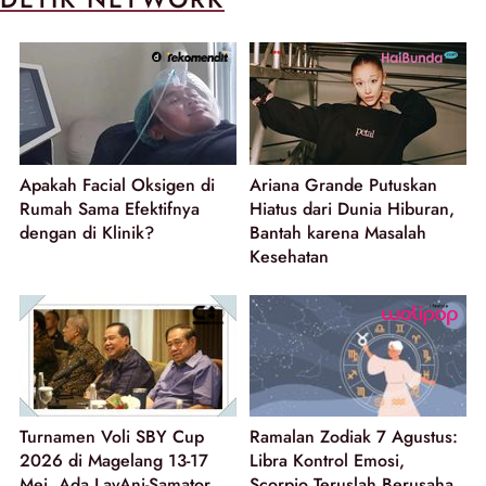
Apakah Facial Oksigen di
Ariana Grande Putuskan
Rumah Sama Efektifnya
Hiatus dari Dunia Hiburan,
dengan di Klinik?
Bantah karena Masalah
Kesehatan
Turnamen Voli SBY Cup
Ramalan Zodiak 7 Agustus:
2026 di Magelang 13-17
Libra Kontrol Emosi,
Mei, Ada LavAni-Samator
Scorpio Teruslah Berusaha