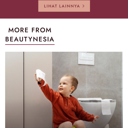
Kembali Gl
LIHAT LAINNYA
MORE FROM
BEAUTYNESIA