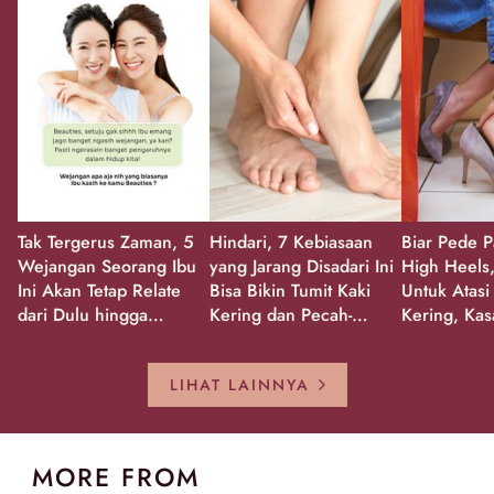
Tak Tergerus Zaman, 5
Hindari, 7 Kebiasaan
Biar Pede P
Wejangan Seorang Ibu
yang Jarang Disadari Ini
High Heels,
Ini Akan Tetap Relate
Bisa Bikin Tumit Kaki
Untuk Atasi
dari Dulu hingga
Kering dan Pecah-
Kering, Kas
Sekarang!
Pecah!
Pecah-peca
Kembali Gl
LIHAT LAINNYA
MORE FROM