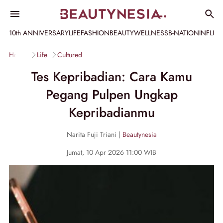
10th ANNIVERSARY
LIFE
FASHION
BEAUTY
WELLNESS
B-NATION
INFLU
Home
Life
Cultured
Tes Kepribadian: Cara Kamu
Pegang Pulpen Ungkap
Kepribadianmu
Narita Fuji Triani |
Beautynesia
Jumat, 10 Apr 2026 11:00 WIB