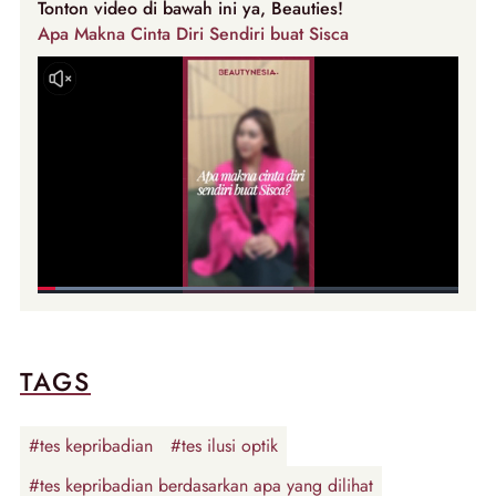
Tonton video di bawah ini ya, Beauties!
Apa Makna Cinta Diri Sendiri buat Sisca
TAGS
#tes kepribadian
#tes ilusi optik
#tes kepribadian berdasarkan apa yang dilihat