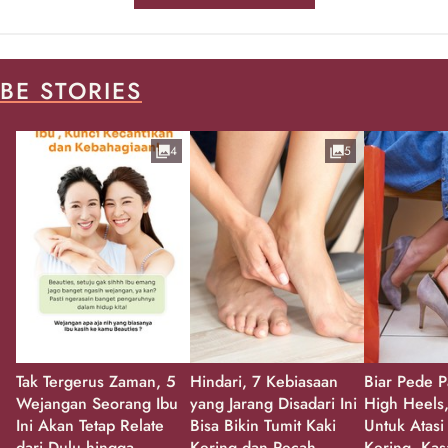
BE STORIES
4
5
Tak Tergerus Zaman, 5
Hindari, 7 Kebiasaan
Biar Pede P
Wejangan Seorang Ibu
yang Jarang Disadari Ini
High Heels,
Ini Akan Tetap Relate
Bisa Bikin Tumit Kaki
Untuk Atasi
dari Dulu hingga
Kering dan Pecah-
Kering, Kas