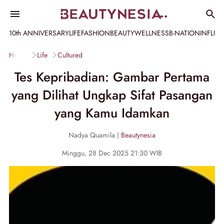
10th ANNIVERSARY
LIFE
FASHION
BEAUTY
WELLNESS
B-NATION
INFLU
Home
Life
Cultured
Tes Kepribadian: Gambar Pertama
yang Dilihat Ungkap Sifat Pasangan
yang Kamu Idamkan
Nadya Quamila |
Beautynesia
Minggu, 28 Dec 2025 21:30 WIB