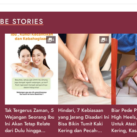
BE STORIES
4
5
Tak Tergerus Zaman, 5
Hindari, 7 Kebiasaan
Biar Pede P
Wejangan Seorang Ibu
yang Jarang Disadari Ini
High Heels,
Ini Akan Tetap Relate
Bisa Bikin Tumit Kaki
Untuk Atasi
dari Dulu hingga
Kering dan Pecah-
Kering, Kas