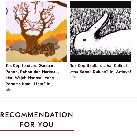
Tes Kepribadian: Gambar
Tes Kepribadian: Lihat Kelinci
Pohon, Pohon dan Harimau,
atau Bebek Duluan? Ini Artinya!
Life
atau Wajah Harimau yang
Pertama Kamu Lihat? Ini
Life
Artinya!
RECOMMENDATION
FOR YOU