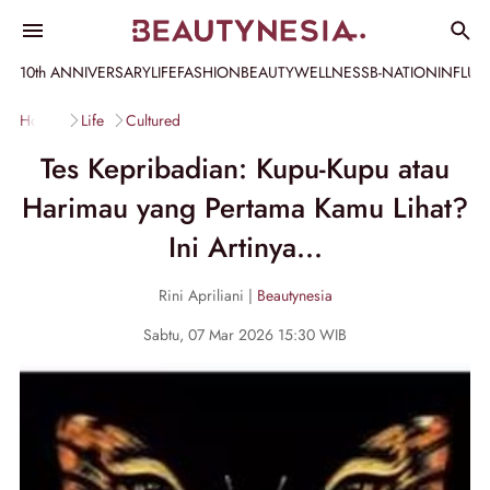
10th ANNIVERSARY
LIFE
FASHION
BEAUTY
WELLNESS
B-NATION
INFLU
Home
Life
Cultured
Tes Kepribadian: Kupu-Kupu atau
Harimau yang Pertama Kamu Lihat?
Ini Artinya...
Rini Apriliani |
Beautynesia
Sabtu, 07 Mar 2026 15:30 WIB