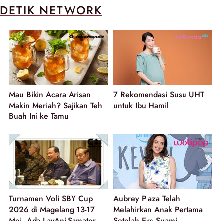
DETIK NETWORK
Mau Bikin Acara Arisan
7 Rekomendasi Susu UHT
Makin Meriah? Sajikan Teh
untuk Ibu Hamil
Buah Ini ke Tamu
Turnamen Voli SBY Cup
Aubrey Plaza Telah
2026 di Magelang 13-17
Melahirkan Anak Pertama
Mei, Ada LavAni-Samator
Setelah Eks Suami