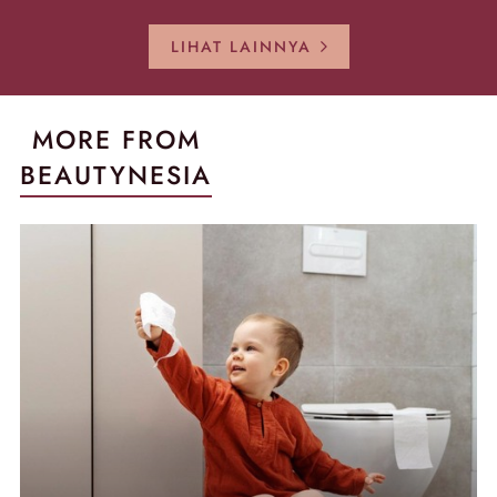
Sekarang!
Pecah!
Pecah-peca
Kembali Gl
LIHAT LAINNYA
MORE FROM
BEAUTYNESIA