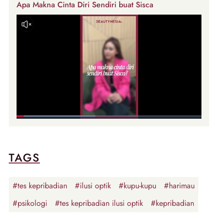
Apa Makna Cinta Diri Sendiri buat Sisca
TAGS
#tes kepribadian
#ilusi optik
#kupu-kupu
#harimau
#psikologi
#tes kepribadian ilusi optik
#kepribadian