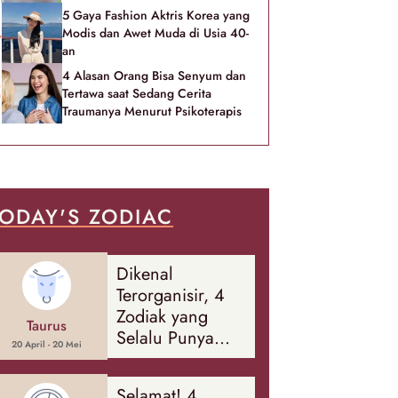
5 Gaya Fashion Aktris Korea yang
Modis dan Awet Muda di Usia 40-
an
4 Alasan Orang Bisa Senyum dan
Tertawa saat Sedang Cerita
Traumanya Menurut Psikoterapis
ODAY'S ZODIAC
Dikenal
Terorganisir, 4
Zodiak yang
Taurus
Selalu Punya
20 April - 20 Mei
Rencana
Cadangan Soal
Selamat! 4