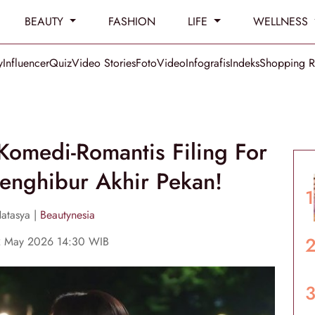
BEAUTY
FASHION
LIFE
WELLNESS
y
Influencer
Quiz
Video Stories
Foto
Video
Infografis
Indeks
Shopping 
Komedi-Romantis Filing For
enghibur Akhir Pekan!
atasya |
Beautynesia
2 May 2026 14:30 WIB