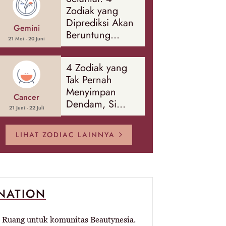
Banyak Hal
Zodiak yang
Diprediksi Akan
Gemini
Beruntung
21 Mei - 20 Juni
Sepanjang
Agustus 2026
4 Zodiak yang
Tak Pernah
Menyimpan
Cancer
Dendam, Si
21 Juni - 22 Juli
Paling Mudah
Memaafkan!
LIHAT ZODIAC LAINNYA
-NATION
Ruang untuk komunitas Beautynesia.