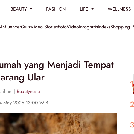
BEAUTY
FASHION
LIFE
WELLNESS
y
Influencer
Quiz
Video Stories
Foto
Video
Infografis
Indeks
Shopping 
umah yang Menjadi Tempat
arang Ular
riliani |
Beautynesia
4 May 2026 13:00 WIB