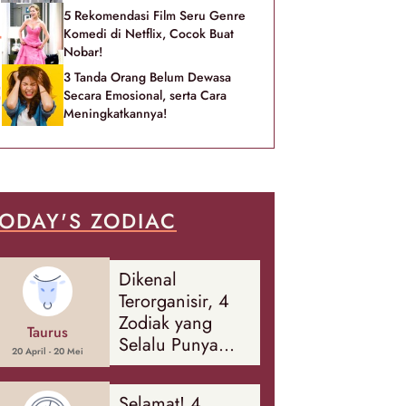
5 Rekomendasi Film Seru Genre
Komedi di Netflix, Cocok Buat
Nobar!
3 Tanda Orang Belum Dewasa
Secara Emosional, serta Cara
Meningkatkannya!
ODAY'S ZODIAC
Dikenal
Terorganisir, 4
Zodiak yang
Taurus
Selalu Punya
20 April - 20 Mei
Rencana
Cadangan Soal
Selamat! 4