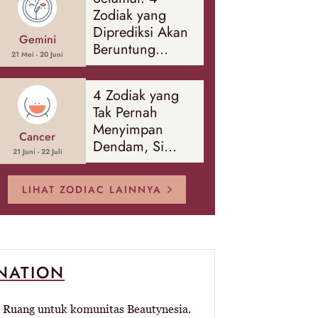
Banyak Hal
Zodiak yang
Diprediksi Akan
Gemini
Beruntung
21 Mei - 20 Juni
Sepanjang
Agustus 2026
4 Zodiak yang
Tak Pernah
Menyimpan
Cancer
Dendam, Si
21 Juni - 22 Juli
Paling Mudah
Memaafkan!
LIHAT ZODIAC LAINNYA
-NATION
Ruang untuk komunitas Beautynesia.