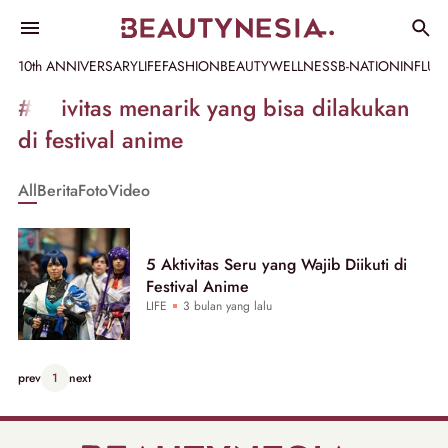
10th ANNIVERSARY
LIFE
FASHION
BEAUTY
WELLNESS
B-NATION
INFLU
Informasi
#aktivitas menarik yang bisa dilakukan
[GET_DATA_TITLE]
di festival anime
-
All
Berita
Foto
Video
Beautynesia
5 Aktivitas Seru yang Wajib Diikuti di
Festival Anime
LIFE
3 bulan yang lalu
prev
1
next