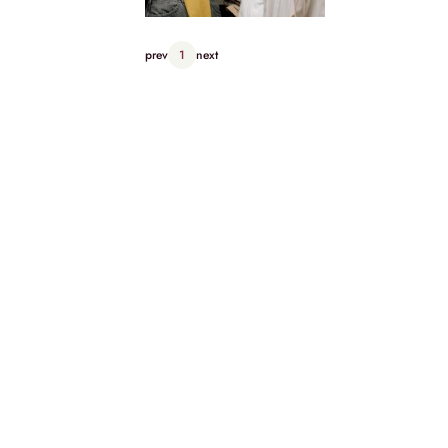
prev
1
next