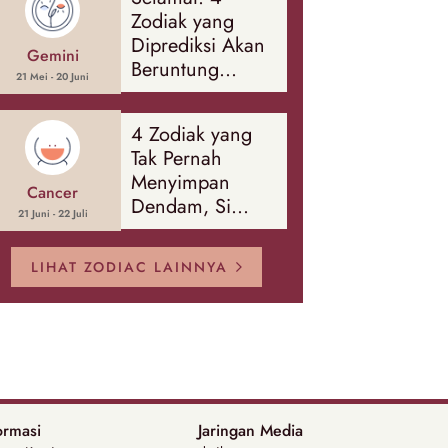
Banyak Hal
Zodiak yang
Diprediksi Akan
Gemini
Beruntung
21 Mei - 20 Juni
Sepanjang
Agustus 2026
4 Zodiak yang
Tak Pernah
Menyimpan
Cancer
Dendam, Si
21 Juni - 22 Juli
Paling Mudah
Memaafkan!
LIHAT ZODIAC LAINNYA
ormasi
Jaringan Media