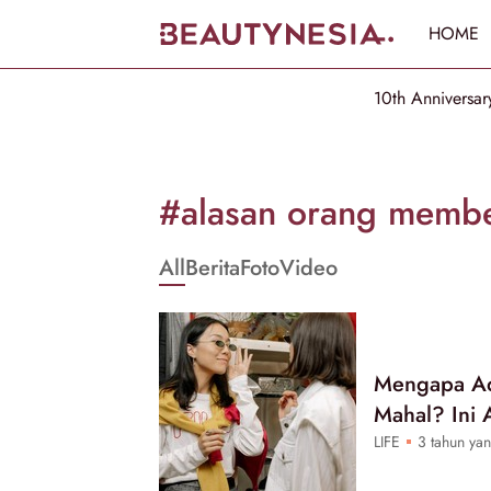
HOME
10th Anniversar
Informasi
[GET_DATA_TITLE]
#alasan orang membe
-
All
Berita
Foto
Video
Beautynesia
Mengapa Ad
Mahal? Ini 
LIFE
3 tahun yan