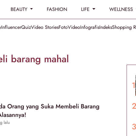
BEAUTY
FASHION
LIFE
WELLNESS
y
Influencer
Quiz
Video Stories
Foto
Video
Infografis
Indeks
Shopping 
li barang mahal
a Orang yang Suka Membeli Barang
Alasannya!
g lalu