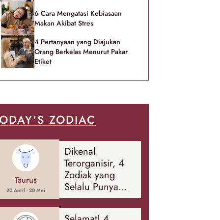
6 Cara Mengatasi Kebiasaan
Makan Akibat Stres
4 Pertanyaan yang Diajukan
Orang Berkelas Menurut Pakar
Etiket
ODAY'S ZODIAC
Dikenal
Terorganisir, 4
Zodiak yang
Taurus
Selalu Punya
20 April - 20 Mei
Rencana
Cadangan Soal
Selamat! 4