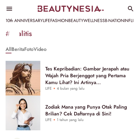
10th ANNIVERSARY
LIFE
FASHION
BEAUTY
WELLNESS
B-NATION
INFLU
Informasi
#analitis
[GET_DATA_TITLE]
All
Berita
Foto
Video
-
Beautynesia
Tes Kepribadian: Gambar Jerapah atau
Wajah Pria Berjenggot yang Pertama
Kamu Lihat? Ini Artinya...
LIFE
4 bulan yang lalu
Zodiak Mana yang Punya Otak Paling
Brilian? Cek Daftarnya di Sini!
LIFE
1 tahun yang lalu