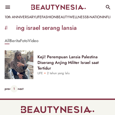
10th ANNIVERSARY
LIFE
FASHION
BEAUTY
WELLNESS
B-NATION
INFLU
Informasi
#anjing israel serang lansia
[GET_DATA_TITLE]
All
Berita
Foto
Video
-
Beautynesia
Keji! Perempuan Lansia Palestina
Diserang Anjing Militer Israel saat
Tertidur
LIFE
2 tahun yang lalu
prev
1
next