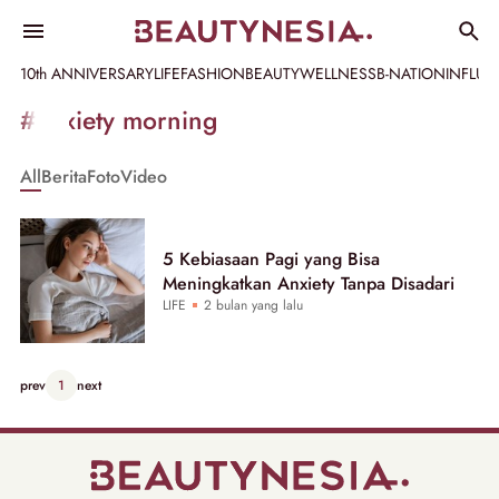
10th ANNIVERSARY
LIFE
FASHION
BEAUTY
WELLNESS
B-NATION
INFLU
Informasi
#anxiety morning
[GET_DATA_TITLE]
All
Berita
Foto
Video
-
Beautynesia
5 Kebiasaan Pagi yang Bisa
Meningkatkan Anxiety Tanpa Disadari
LIFE
2 bulan yang lalu
prev
1
next