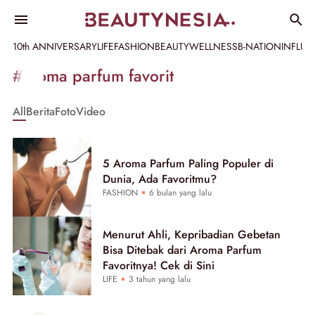
10th ANNIVERSARY
LIFE
FASHION
BEAUTY
WELLNESS
B-NATION
INFLU
Informasi
#aroma parfum favorit
[GET_DATA_TITLE]
All
Berita
Foto
Video
-
Beautynesia
5 Aroma Parfum Paling Populer di
Dunia, Ada Favoritmu?
FASHION
6 bulan yang lalu
Menurut Ahli, Kepribadian Gebetan
Bisa Ditebak dari Aroma Parfum
Favoritnya! Cek di Sini
LIFE
3 tahun yang lalu