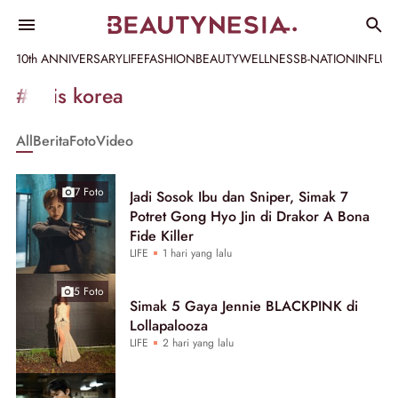
10th ANNIVERSARY
LIFE
FASHION
BEAUTY
WELLNESS
B-NATION
INFLU
Informasi
#artis korea
[GET_DATA_TITLE]
All
Berita
Foto
Video
-
Beautynesia
7 Foto
Jadi Sosok Ibu dan Sniper, Simak 7
Potret Gong Hyo Jin di Drakor A Bona
Fide Killer
LIFE
1 hari yang lalu
5 Foto
Simak 5 Gaya Jennie BLACKPINK di
Lollapalooza
LIFE
2 hari yang lalu