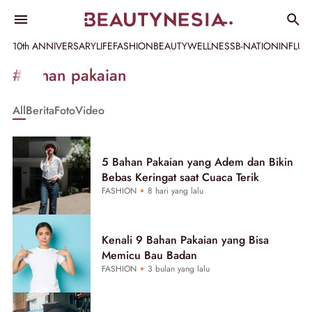
10th ANNIVERSARY
LIFE
FASHION
BEAUTY
WELLNESS
B-NATION
INFLU
Informasi
#bahan pakaian
[GET_DATA_TITLE]
All
Berita
Foto
Video
-
Beautynesia
5 Bahan Pakaian yang Adem dan Bikin
Bebas Keringat saat Cuaca Terik
FASHION
8 hari yang lalu
Kenali 9 Bahan Pakaian yang Bisa
Memicu Bau Badan
FASHION
3 bulan yang lalu