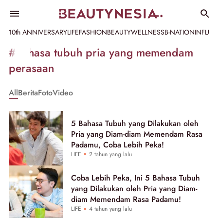
10th ANNIVERSARY
LIFE
FASHION
BEAUTY
WELLNESS
B-NATION
INFLU
Informasi
#bahasa tubuh pria yang memendam
[GET_DATA_TITLE]
perasaan
-
All
Berita
Foto
Video
Beautynesia
5 Bahasa Tubuh yang Dilakukan oleh
Pria yang Diam-diam Memendam Rasa
Padamu, Coba Lebih Peka!
LIFE
2 tahun yang lalu
Coba Lebih Peka, Ini 5 Bahasa Tubuh
yang Dilakukan oleh Pria yang Diam-
diam Memendam Rasa Padamu!
LIFE
4 tahun yang lalu