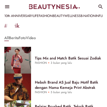
10th ANNIVERSARY
LIFE
FASHION
BEAUTY
WELLNESS
B-NATION
INFLU
Informasi
#batik
[GET_DATA_TITLE]
All
Berita
Foto
Video
-
Beautynesia
Tips Mix and Match Batik Sesuai Zodiak
FASHION
3 bulan yang lalu
Heboh Brand AS Jual Baju Motif Batik
dengan Nama Kemeja Print Abstrak
FASHION
5 bulan yang lalu
Belajar Brushed Batik, Teknik Batik