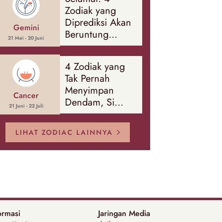
Banyak Hal
Zodiak yang
Diprediksi Akan
Gemini
Beruntung
21 Mei - 20 Juni
Sepanjang
Agustus 2026
4 Zodiak yang
Tak Pernah
Menyimpan
Cancer
Dendam, Si
21 Juni - 22 Juli
Paling Mudah
Memaafkan!
LIHAT ZODIAC LAINNYA
ormasi
Jaringan Media