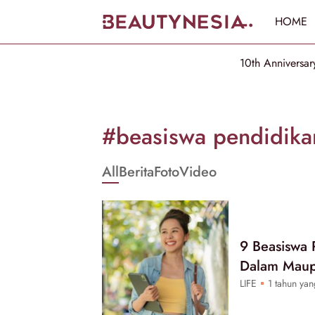
HOME
10th Anniversar
Informasi
[GET_DATA_TITLE]
#beasiswa pendidika
-
All
Berita
Foto
Video
Beautynesia
9 Beasiswa 
Dalam Maup
LIFE
1 tahun yan