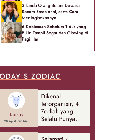
3 Tanda Orang Belum Dewasa
Secara Emosional, serta Cara
Meningkatkannya!
6 Kebiasaan Sebelum Tidur yang
Bikin Tampil Segar dan Glowing di
Pagi Hari
ODAY'S ZODIAC
Dikenal
Terorganisir, 4
Zodiak yang
Taurus
Selalu Punya
20 April - 20 Mei
Rencana
Cadangan Soal
Selamat! 4