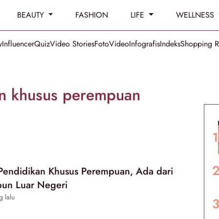
BEAUTY
FASHION
LIFE
WELLNESS
y
Influencer
Quiz
Video Stories
Foto
Video
Infografis
Indeks
Shopping 
n khusus perempuan
Pendidikan Khusus Perempuan, Ada dari
un Luar Negeri
g lalu