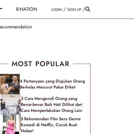
B-NATION
/
/
LOGIN
SIGN UP
Recommendation
MOST POPULAR
4 Pertanyaan yang Diajukan Orang
Berkelas Menurut Pakar Etiket
3 Cara Mengenali Orang yang
Benar-benar Baik Hati Dilihat dari
Cara Memperlakukan Orang Lain
5 Rekomendasi Film Seru Genre
Komedi di Netflix, Cocok Buat
Nobar!