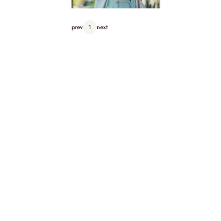
prev
1
next