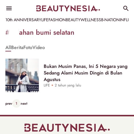
10th ANNIVERSARY
LIFE
FASHION
BEAUTY
WELLNESS
B-NATION
INFLU
Informasi
#belahan bumi selatan
[GET_DATA_TITLE]
All
Berita
Foto
Video
-
Beautynesia
Bukan Musim Panas, Ini 5 Negara yang
Sedang Alami Musim Dingin di Bulan
Agustus
LIFE
2 tahun yang lalu
prev
1
next