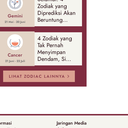
Banyak Hal
Zodiak yang
Diprediksi Akan
Gemini
Beruntung
21 Mei - 20 Juni
Sepanjang
Agustus 2026
4 Zodiak yang
Tak Pernah
Menyimpan
Cancer
Dendam, Si
21 Juni - 22 Juli
Paling Mudah
Memaafkan!
LIHAT ZODIAC LAINNYA
ormasi
Jaringan Media