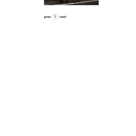
prev
1
next