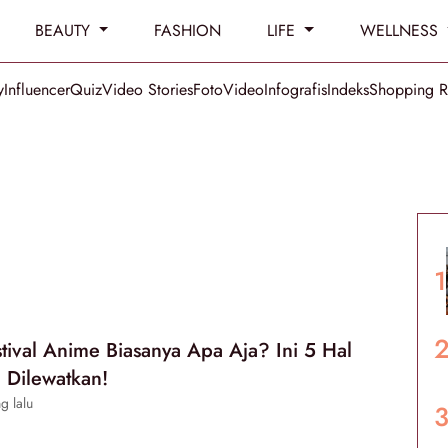
BEAUTY
FASHION
LIFE
WELLNESS
y
Influencer
Quiz
Video Stories
Foto
Video
Infografis
Indeks
Shopping 
stival Anime Biasanya Apa Aja? Ini 5 Hal
 Dilewatkan!
g lalu