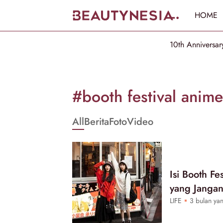
HOME
10th Anniversar
Informasi
[GET_DATA_TITLE]
#booth festival anime
-
All
Berita
Foto
Video
Beautynesia
Isi Booth Fe
yang Jangan
LIFE
3 bulan yan