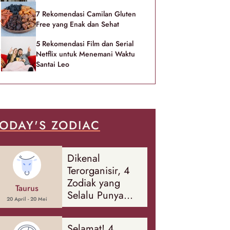
7 Rekomendasi Camilan Gluten
Free yang Enak dan Sehat
5 Rekomendasi Film dan Serial
Netflix untuk Menemani Waktu
Santai Leo
ODAY'S ZODIAC
Dikenal
Terorganisir, 4
Zodiak yang
Taurus
Selalu Punya
20 April - 20 Mei
Rencana
Cadangan Soal
Selamat! 4